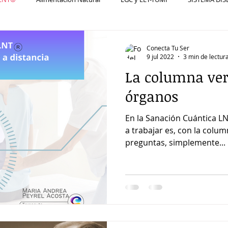
s
Neurociencias
Salud,órganos
Conecta Tu Ser
9 jul 2022
3 min de lectur
La columna vert
órganos
En la Sanación Cuántica L
a trabajar es, con la colu
preguntas, simplemente...