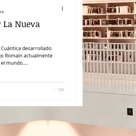
ura
® La Nueva
 desarrollado
hijo Romain actualmente
s por todo el mundo....