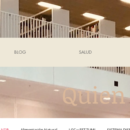
BLOG
SALUD
Quien
 LNT®
Alimentación Natural
LGC y EET-TUMI
SISTEMA DI