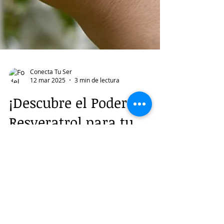
Conecta Tu Ser
12 mar 2025
3 min de lectura
¡Descubre el Poder del
Resveratrol para tu
Salud! 🌿
El resveratrol es un compuesto natural
que se encuentra principalmente en las
uvas, conocido por sus beneficios para la