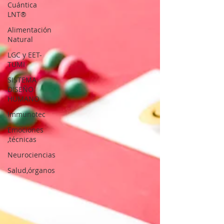
Cuántica
LNT®
Alimentación
Natural
LGC y EET-
TUMI
SISTEMA
DISEÑO
HUMANO
Immunotec
Emociones
,técnicas
Neurociencias
Salud,órganos