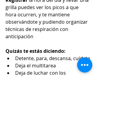
grilla puedes ver los picos a que 
hora ocurren, y te mantiene 
observándote y pudiendo organizar 
técnicas de respiración con 
anticipación
Quizás te estás diciendo:
Detente, para, descansa, cuídate
Deja el multitarea
Deja de luchar con los 
problemas o las personas
¿Qué criticas o juzgas?
Fluye con lo que hay en tu día a 
día.
Reconoce tus emociones sobre 
todo miedo, enfado y tristeza.
Coloca tu mente en presente.
A partir de la puesta de sol 