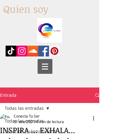
Quien soy
Entrada
Todas las entradas
Conecta Tu Ser
Todas las entradas
31 ene 2021
4 min de lectura
INSPIRA ... EXHALA...
Sanación Cuántica LNT®