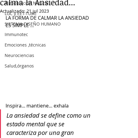
calma la Ansiedad...
Alimentación Natural
Actualizado:
21 jul 2023
LGC y EET-TUMI
LA FORMA DE CALMAR LA ANSIEDAD 
SISTEMA DISEÑO HUMANO
ES SIMPLE ...
Immunotec
Emociones ,técnicas
Neurociencias
Salud,órganos
Inspira... mantiene... exhala 
La ansiedad se define como un 
estado mental que se 
caracteriza por una gran 